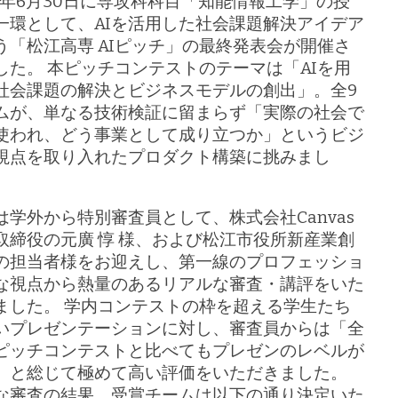
26年6月30日に専攻科科目「知能情報工学」の授
一環として、AIを活用した社会課題解決アイデア
う「松江高専 AIピッチ」の最終発表会が開催さ
した。 本ピッチコンテストのテーマは「AIを用
社会課題の解決とビジネスモデルの創出」。全9
ムが、単なる技術検証に留まらず「実際の社会で
使われ、どう事業として成り立つか」というビジ
視点を取り入れたプロダクト構築に挑みまし
は学外から特別審査員として、株式会社Canvas
取締役の元廣 惇 様、および松江市役所新産業創
の担当者様をお迎えし、第一線のプロフェッショ
な視点から熱量のあるリアルな審査・講評をいた
ました。 学内コンテストの枠を超える学生たち
いプレゼンテーションに対し、審査員からは「全
ピッチコンテストと比べてもプレゼンのレベルが
」と総じて極めて高い評価をいただきました。
な審査の結果、受賞チームは以下の通り決定いた