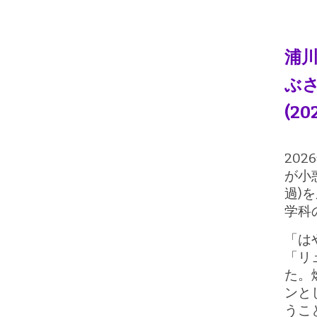
浦川
ぶ
(202
20
が小
過)
学科
「は
「リ
た。
ンと
うこ