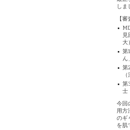
しま
【審
M
見
大
第
ん
第
（
第
士
今回
用方
のギ
を肌