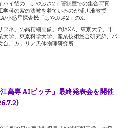
イバイ後の「はやぶさ2」管制室での集合写真。
工学科の紫の法被を着ているのが浦川准教授。
JAXA/小惑星探査機「はやぶさ2」のX。
リフネ」の高精細画像。©️JAXA、東京大学、千
業大学、東京科学大学、産業技術総合研究所、パ
文台、カナリア天体物理研究所
江高専 AIピッチ」最終発表会を開催
26.
7
.
2
)