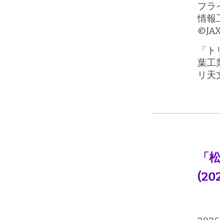
フラ
情報
©️
「ト
葉工
リ天
「松
(20