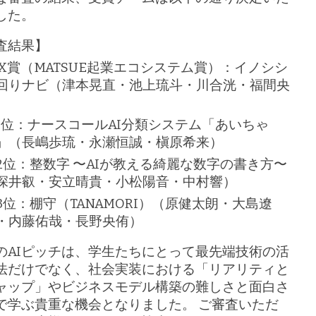
した。
査結果】
IX賞（MATSUE起業エコシステム賞）：イノシシ
回りナビ（津本晃直・池上琉斗・川合洸・福間央
）
1位：ナースコールAI分類システム「あいちゃ
」（長嶋歩琉・永瀬恒誠・槇原希来）
2位：整数字 〜AIが教える綺麗な数字の書き方〜
深井叡・安立晴貴・小松陽音・中村響）
3位：棚守（TANAMORI）（原健太朗・大島遼
・内藤佑哉・長野央侑）
のAIピッチは、学生たちにとって最先端技術の活
法だけでなく、社会実装における「リアリティと
ャップ」やビジネスモデル構築の難しさと面白さ
で学ぶ貴重な機会となりました。 ご審査いただ