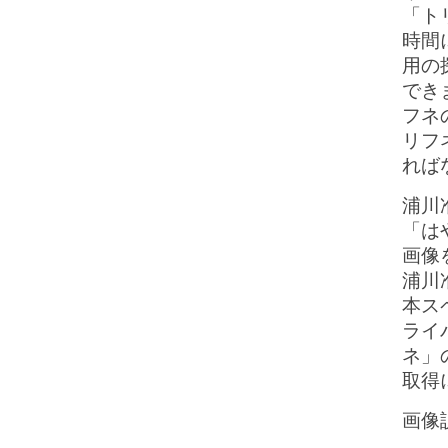
「ト
時間
用の
でき
フネ
リフ
れば
浦川
「は
画像
浦川准
本ス
ライ
ネ」
取得
画像