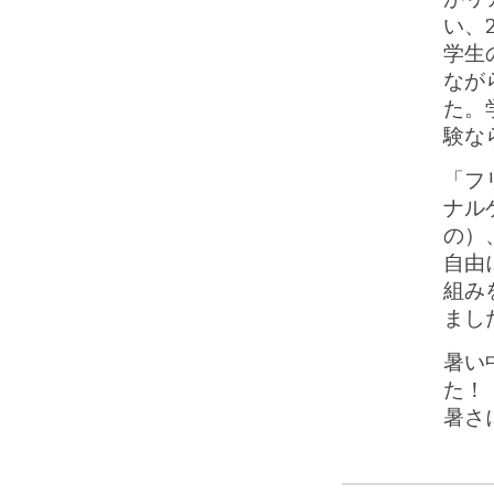
い、
学生
なが
た。
験な
「フ
ナル
の）
自由
組み
まし
暑い
た！
暑さ