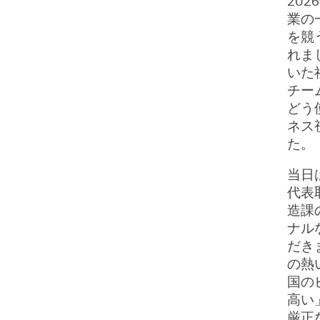
20
業の
を競
れま
いた
チー
どう
ネス
た。
当日
代表
造課
ナル
だき
の熱
国の
高い
厳正