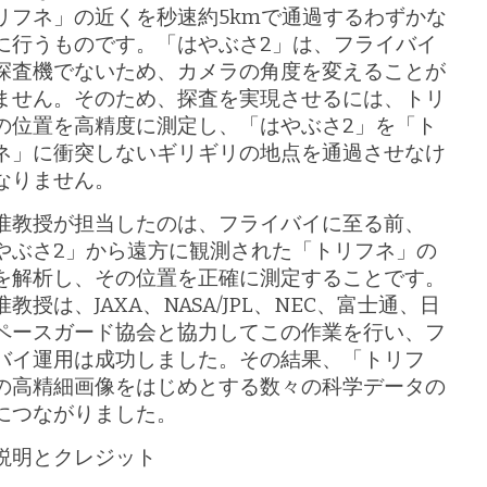
リフネ」の近くを秒速約5kmで通過するわずかな
に行うものです。「はやぶさ2」は、フライバイ
探査機でないため、カメラの角度を変えることが
ません。そのため、探査を実現させるには、トリ
の位置を高精度に測定し、「はやぶさ2」を「ト
ネ」に衝突しないギリギリの地点を通過させなけ
なりません。
准教授が担当したのは、フライバイに至る前、
やぶさ2」から遠方に観測された「トリフネ」の
を解析し、その位置を正確に測定することです。
教授は、JAXA、NASA/JPL、NEC、富士通、日
ペースガード協会と協力してこの作業を行い、フ
バイ運用は成功しました。その結果、「トリフ
の高精細画像をはじめとする数々の科学データの
につながりました。
説明とクレジット